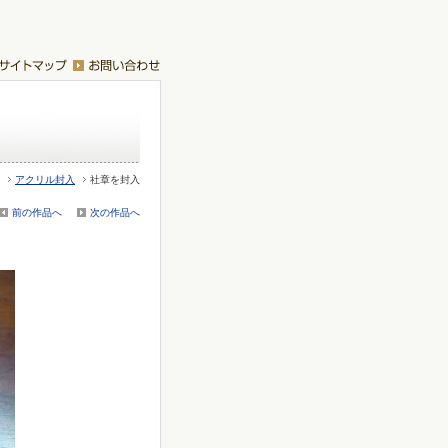
アクリル封入
社章を封入
前の作品へ
次の作品へ