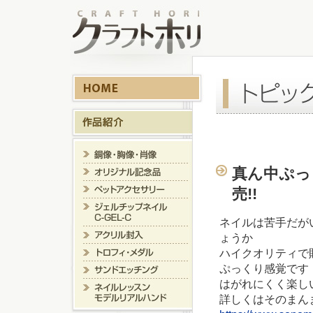
真ん中ぷっ
売!!
ネイルは苦手だが
ょうか
ハイクオリティで
ぷっくり感覚です
はがれにくく楽
詳しくはそのまん