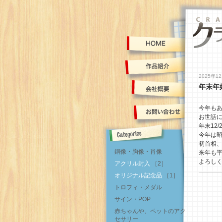
2025年1
年末年
今年も
お世話
年末12
今年は昭
初首相
銅像・胸像・肖像
来年も
よろし
アクリル封入
［2］
オリジナル記念品
［1］
トロフィ・メダル
サイン・POP
赤ちゃんや、ペットのアク
セサリー